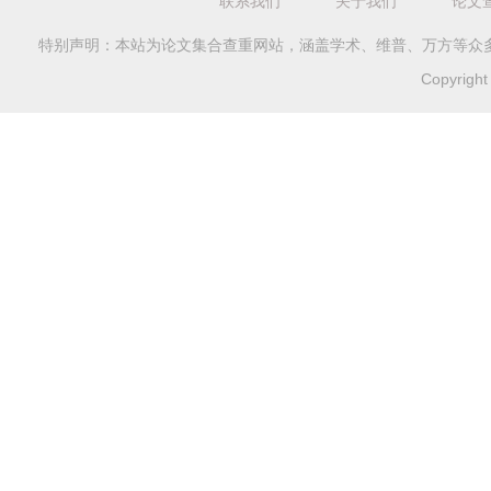
联系我们
关于我们
论文
特别声明：本站为论文集合查重网站，涵盖学术、维普、万方等众
Copyrig