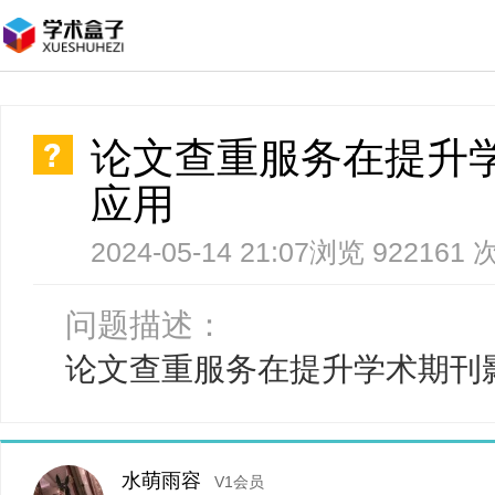
论文查重服务在提升
应用
2024-05-14 21:07
浏览 922161 
问题描述：
论文查重服务在提升学术期刊
水萌雨容
V1会员