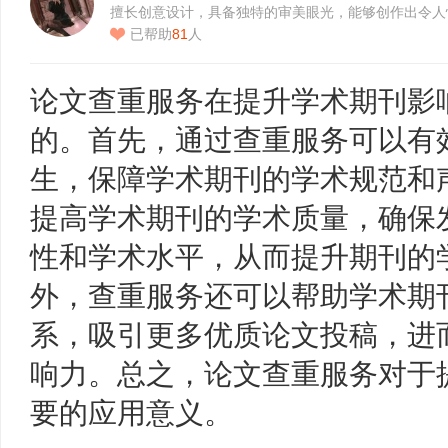
擅长创意设计，具备独特的审美眼光，能够创作出令人
已帮助
81
人
论文查重服务在提升学术期刊影
的。首先，通过查重服务可以有
生，保障学术期刊的学术规范和
提高学术期刊的学术质量，确保
性和学术水平，从而提升期刊的
外，查重服务还可以帮助学术期
系，吸引更多优质论文投稿，进
响力。总之，论文查重服务对于
要的应用意义。